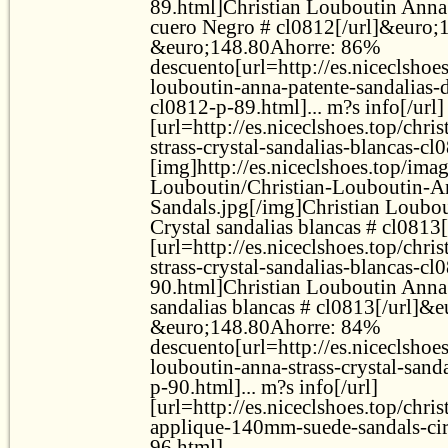
89.html]Christian Louboutin Anna 
cuero Negro # cl0812[/url]&euro;
&euro;148.80Ahorre: 86%
descuento[url=http://es.niceclshoes
louboutin-anna-patente-sandalias-
cl0812-p-89.html]... m?s info[/url]
[url=http://es.niceclshoes.top/chri
strass-crystal-sandalias-blancas-c
[img]http://es.niceclshoes.top/ima
Louboutin/Christian-Louboutin-An
Sandals.jpg[/img]Christian Loubou
Crystal sandalias blancas # cl0813[
[url=http://es.niceclshoes.top/chri
strass-crystal-sandalias-blancas-cl
90.html]Christian Louboutin Anna 
sandalias blancas # cl0813[/url]&
&euro;148.80Ahorre: 84%
descuento[url=http://es.niceclshoes
louboutin-anna-strass-crystal-sand
p-90.html]... m?s info[/url]
[url=http://es.niceclshoes.top/chri
applique-140mm-suede-sandals-cir
96.html]