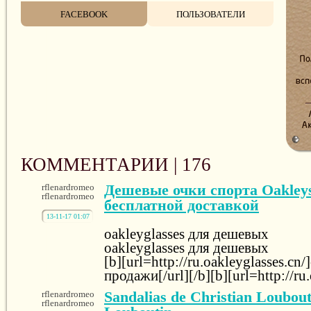
FACEBOOK
ПОЛЬЗОВАТЕЛИ
КОММЕНТАРИИ |
176
Дешевые очки спорта Oakley
rflenardromeo
rflenardromeo
бесплатной доставкой
13-11-17 01:07
oakleyglasses для дешевых
oakleyglasses для дешевых
[b][url=http://ru.oakleyglasses.cn/
продажи[/url][/b][b][url=http://ru
Sandalias de Christian Loubout
rflenardromeo
rflenardromeo