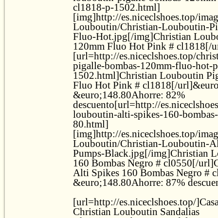
cl1818-p-1502.html]
[img]http://es.niceclshoes.top/ima
Louboutin/Christian-Louboutin-
Fluo-Hot.jpg[/img]Christian Loub
120mm Fluo Hot Pink # cl1818[/ur
[url=http://es.niceclshoes.top/chri
pigalle-bombas-120mm-fluo-hot-p
1502.html]Christian Louboutin P
Fluo Hot Pink # cl1818[/url]&eur
&euro;148.80Ahorre: 82%
descuento[url=http://es.niceclshoes
louboutin-alti-spikes-160-bombas
80.html]
[img]http://es.niceclshoes.top/ima
Louboutin/Christian-Louboutin-Al
Pumps-Black.jpg[/img]Christian L
160 Bombas Negro # cl0550[/url]C
Alti Spikes 160 Bombas Negro # 
&euro;148.80Ahorre: 87% descue
[url=http://es.niceclshoes.top/]Casa[
Christian Louboutin Sandalias