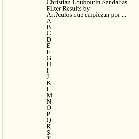
Christian Louboutin Sandalias
Filter Results by:
Art?culos que empiezan por ...
A
B
C
D
E
F
G
H
I
J
K
L
M
N
O
P
Q
R
S
T