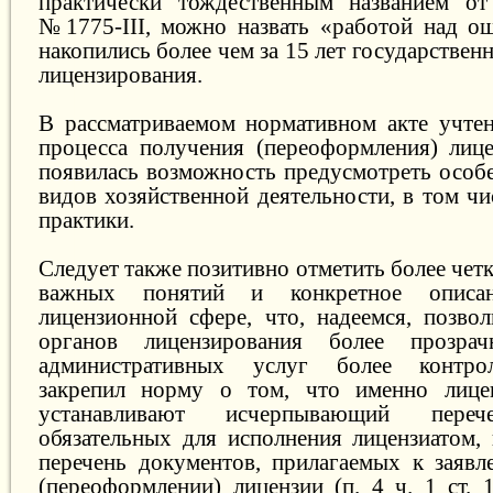
практически тождественным названием о
№1775-III, можно назвать «работой над о
накопились более чем за 15 лет государствен
лицензирования.
В рассматриваемом нормативном акте учте
процесса получения (переоформления) лице
появилась возможность предусмотреть особ
видов хозяйственной деятельности, в том ч
практики.
Следует также позитивно отметить более че
важных понятий и конкретное описа
лицензионной сфере, что, надеемся, позвол
органов лицензирования более прозрач
административных услуг более контро
закрепил норму о том, что именно лице
устанавливают исчерпывающий перече
обязательных для исполнения лицензиатом
перечень документов, прилагаемых к заяв
(переоформлении) лицензии (п. 4 ч. 1 ст. 