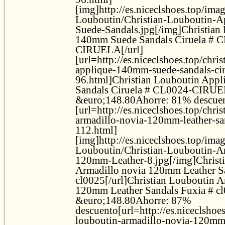
[img]http://es.niceclshoes.top/ima
Louboutin/Christian-Louboutin-
Suede-Sandals.jpg[/img]Christian
140mm Suede Sandals Ciruela # 
CIRUELA[/url]
[url=http://es.niceclshoes.top/chri
applique-140mm-suede-sandals-cir
96.html]Christian Louboutin App
Sandals Ciruela # CL0024-CIRUE
&euro;148.80Ahorre: 81% descuent
[url=http://es.niceclshoes.top/chri
armadillo-novia-120mm-leather-sa
112.html]
[img]http://es.niceclshoes.top/ima
Louboutin/Christian-Louboutin-Ar
120mm-Leather-8.jpg[/img]Christ
Armadillo novia 120mm Leather S
cl0025[/url]Christian Louboutin A
120mm Leather Sandals Fuxia # c
&euro;148.80Ahorre: 87%
descuento[url=http://es.niceclshoes
louboutin-armadillo-novia-120mm-