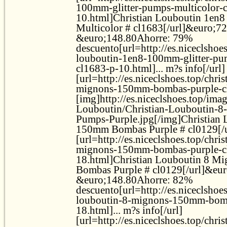
100mm-glitter-pumps-multicolor-
10.html]Christian Louboutin 1en
Multicolor # cl1683[/url]&euro;7
&euro;148.80Ahorre: 79%
descuento[url=http://es.niceclshoes
louboutin-1en8-100mm-glitter-pu
cl1683-p-10.html]... m?s info[/url]
[url=http://es.niceclshoes.top/chri
mignons-150mm-bombas-purple-cl
[img]http://es.niceclshoes.top/ima
Louboutin/Christian-Louboutin-
Pumps-Purple.jpg[/img]Christian
150mm Bombas Purple # cl0129[/u
[url=http://es.niceclshoes.top/chri
mignons-150mm-bombas-purple-c
18.html]Christian Louboutin 8 
Bombas Purple # cl0129[/url]&eu
&euro;148.80Ahorre: 82%
descuento[url=http://es.niceclshoes
louboutin-8-mignons-150mm-bomb
18.html]... m?s info[/url]
[url=http://es.niceclshoes.top/chri