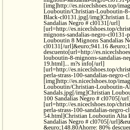
[img]http://es.niceclshoes.top/ima
Louboutin/Christian-Louboutin-8
Black-cl0131.jpg[/img]Christian 
Sandalias Negro # cl0131[/url]
[url=http://es.niceclshoes.top/chri
mignons-sandalias-negro-cl0131-p
Louboutin 8 Mignons Sandalias N
cl0131[/url]&euro;941.16 &euro;
descuento[url=http://es.niceclshoes
louboutin-8-mignons-sandalias-ne
19.html]... m?s info[/url]
[url=http://es.niceclshoes.top/chris
perla-strass-100-sandalias-negro-
[img]http://es.niceclshoes.top/ima
Louboutin/Christian-Louboutin-Al
Sandals.jpg[/img]Christian Loubout
100 Sandalias Negro # cl0705[/url
[url=http://es.niceclshoes.top/chris
perla-strass-100-sandalias-negro-c
54.html]Christian Louboutin Alta P
Sandalias Negro # cl0705[/url]&e
&euro;148.80Ahorre: 80% descuent