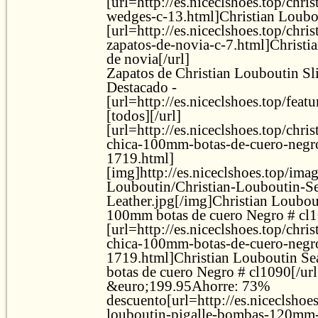
[url=http://es.niceclshoes.top/chri
wedges-c-13.html]Christian Loubo
[url=http://es.niceclshoes.top/chri
zapatos-de-novia-c-7.html]Christi
de novia[/url]
Zapatos de Christian Louboutin Sl
Destacado -
[url=http://es.niceclshoes.top/feat
[todos][/url]
[url=http://es.niceclshoes.top/chri
chica-100mm-botas-de-cuero-negr
1719.html]
[img]http://es.niceclshoes.top/ima
Louboutin/Christian-Louboutin-
Leather.jpg[/img]Christian Loubo
100mm botas de cuero Negro # cl1
[url=http://es.niceclshoes.top/chri
chica-100mm-botas-de-cuero-negr
1719.html]Christian Louboutin S
botas de cuero Negro # cl1090[/ur
&euro;199.95Ahorre: 73%
descuento[url=http://es.niceclshoes
louboutin-pigalle-bombas-120mm-