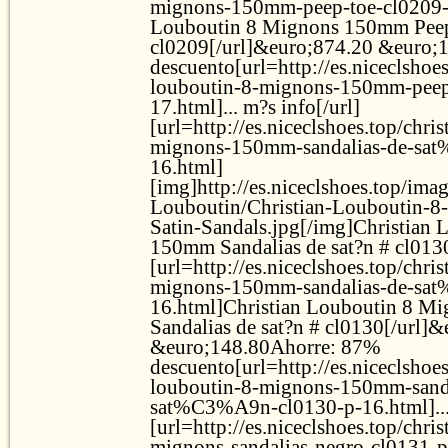
mignons-150mm-peep-toe-cl0209-p
Louboutin 8 Mignons 150mm Pee
cl0209[/url]&euro;874.20 &euro;
descuento[url=http://es.niceclshoes
louboutin-8-mignons-150mm-peep
17.html]... m?s info[/url]
[url=http://es.niceclshoes.top/chri
mignons-150mm-sandalias-de-sa
16.html]
[img]http://es.niceclshoes.top/ima
Louboutin/Christian-Louboutin-
Satin-Sandals.jpg[/img]Christian
150mm Sandalias de sat?n # cl0130
[url=http://es.niceclshoes.top/chri
mignons-150mm-sandalias-de-sa
16.html]Christian Louboutin 8 
Sandalias de sat?n # cl0130[/url]
&euro;148.80Ahorre: 87%
descuento[url=http://es.niceclshoes
louboutin-8-mignons-150mm-sanda
sat%C3%A9n-cl0130-p-16.html]... 
[url=http://es.niceclshoes.top/chri
mignons-sandalias-negro-cl0131-p