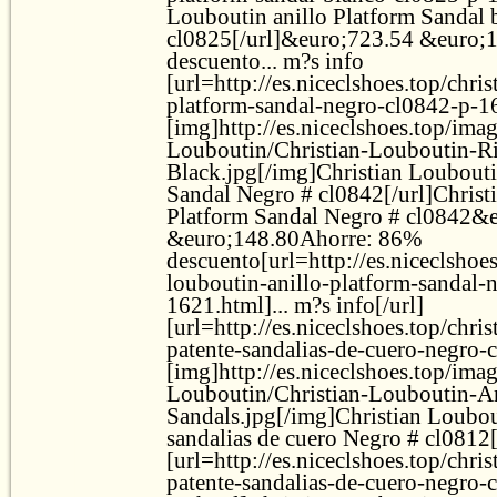
Louboutin anillo Platform Sandal 
cl0825[/url]&euro;723.54 &euro;
descuento... m?s info
[url=http://es.niceclshoes.top/chris
platform-sandal-negro-cl0842-p-1
[img]http://es.niceclshoes.top/ima
Louboutin/Christian-Louboutin-R
Black.jpg[/img]Christian Loubouti
Sandal Negro # cl0842[/url]Christ
Platform Sandal Negro # cl0842&
&euro;148.80Ahorre: 86%
descuento[url=http://es.niceclshoes
louboutin-anillo-platform-sandal-
1621.html]... m?s info[/url]
[url=http://es.niceclshoes.top/chri
patente-sandalias-de-cuero-negro-
[img]http://es.niceclshoes.top/ima
Louboutin/Christian-Louboutin-An
Sandals.jpg[/img]Christian Loubou
sandalias de cuero Negro # cl0812[
[url=http://es.niceclshoes.top/chri
patente-sandalias-de-cuero-negro-