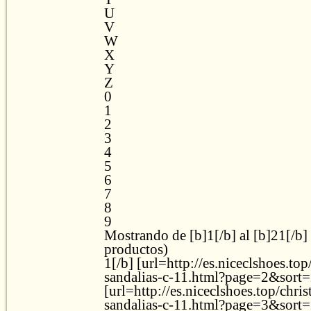
U
V
W
X
Y
Z
0
1
2
3
4
5
6
7
8
9
Mostrando de [b]1[/b] al [b]21[/b]
productos)
1[/b] [url=http://es.niceclshoes.top
sandalias-c-11.html?page=2&sort=
[url=http://es.niceclshoes.top/chri
sandalias-c-11.html?page=3&sort=