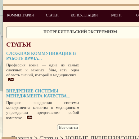
ПРАВОВОЙ СТАТУС ПРЕДСТАВИТЕЛЯ ПАЦИЕНТА В УКРАИНЕ 
РУБЕЖОМ
РОЛЬ МЕДИЦИНСКОЙ ДОКУМЕНТАЦИИ КАК ДОКАЗАТЕЛЬСТ
КОММЕНТАРИИ
СТАТЬИ
КОНСУЛЬТАЦИИ
БЛОГИ
О
ГРАЖДАНСКОМ И УГОЛОВНОМ СУДОПРОИЗВОДСТВЕ
ПОТРЕБИТЕЛЬСКИЙ ЭКСТРЕМИЗМ
ПЕРЕГОРЕЛО, или ЧЕМ ГРОЗИТ ЭМОЦИОНАЛЬНОЕ ВЫГОРА
ПЕРСОНАЛА
СТАТЬИ
НЕФОРМАЛЬНЫЙ ЛИДЕР — ПОМОЩНИК ИЛИ ВРАГ?
СЛОЖНАЯ КОММУНИКАЦИЯ В
УСПЕШНЫЙ ДЕБЮТ «ШКОЛЫ АДМИНИСТРАТОРОВ МЕДИЦИН
РАБОТЕ ВРАЧА...
ЦЕНТРА»
Профессия врача — одна из самых
ЦЕЛЕПОЛАГАНИЕ, или КАК ПРАВИЛЬНО СТАВИТЬ ЦЕЛИ И ДОС
ИХ
сложных и важных. Увы, есть одна
область знаний, которой в медицинских...
ВНЕДРЕНИЕ СИСТЕМЫ
МЕНЕДЖМЕНТА КАЧЕСТВА...
Процесс внедрения системы
менеджмента качества в медицинском
учреждении представляет собой
комплекс...
Все статьи
Главная
>
Статьи
>
НОВЫЕ ЛИЦЕНЗИОННЫ