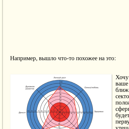
Например, вышло что-то похожее на это:
Хочу
ваше
бли
сект
пол
сфер
буд
пер
утеш