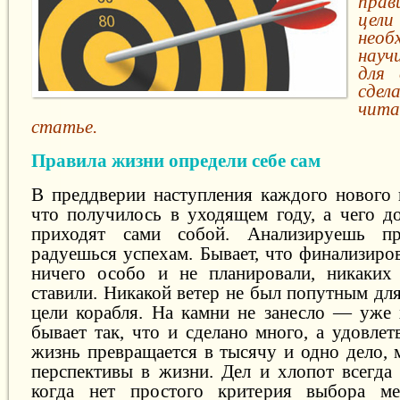
пра
цел
нео
науч
для 
сдел
чит
статье.
Правила жизни определи себе сам
В преддверии наступления каждого нового 
что получилось в уходящем году, а чего до
приходят сами собой. Анализируешь п
радуешься успехам. Бывает, что финализиров
ничего особо и не планировали, никаких
ставили. Никакой ветер не был попутным дл
цели корабля. На камни не занесло — уже
бывает так, что и сделано много, а удовлет
жизнь превращается в тысячу и одно дело, 
перспективы в жизни. Дел и хлопот всегда 
когда нет простого критерия выбора м