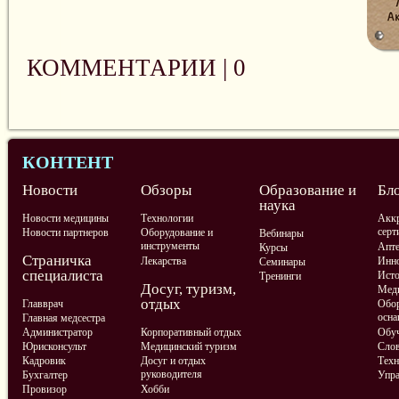
КОММЕНТАРИИ |
0
КОНТЕНТ
Новости
Обзоры
Образование и
Бл
наука
Новости медицины
Технологии
Аккр
серт
Новости партнеров
Оборудование и
Вебинары
инструменты
Апте
Курсы
Страничка
Лекарства
Инно
Семинары
специалиста
Ист
Тренинги
Досуг, туризм,
Меди
отдых
Главврач
Обор
осна
Главная медсестра
Администратор
Корпоративный отдых
Обу
Юрисконсульт
Медицинский туризм
Слов
Кадровик
Досуг и отдых
Техн
руководителя
Бухгалтер
Упра
Провизор
Хобби