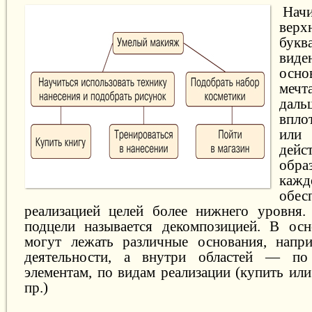
Начи
вер
бук
вид
осно
мечт
дальш
впло
или
дей
обра
кажд
обес
реализацией целей более нижнего уровня.
подцели называется декомпозицией. В осн
могут лежать различные основания, напри
деятельности, а внутри областей — по
элементам, по видам реализации (купить ил
пр.)