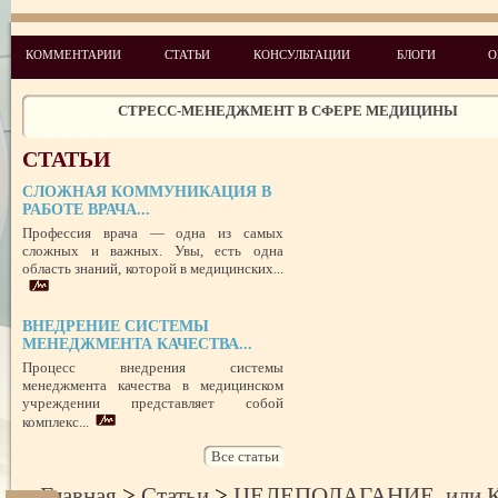
УСПЕШНЫЙ ДЕБЮТ «ШКОЛЫ АДМИНИСТРАТОРОВ МЕДИЦИН
ЦЕНТРА»
ЦЕЛЕПОЛАГАНИЕ, или КАК ПРАВИЛЬНО СТАВИТЬ ЦЕЛИ И ДОС
КОММЕНТАРИИ
СТАТЬИ
КОНСУЛЬТАЦИИ
БЛОГИ
О
ИХ
ЧЕГО ХОТЯТ ПАЦИЕНТЫ КАТЕГОРИИ VIP
СТРЕСС-МЕНЕДЖМЕНТ В СФЕРЕ МЕДИЦИНЫ
ЗАЩИТА РЕПУТАЦИИ В СЕТИ ИНТЕРНЕТ: SERM, ИЛИ КАК БОРО
НЕДОБРОСОВЕСТНЫМИ КОНКУРЕНТАМИ
СТАТЬИ
ПРАВОВОЙ СТАТУС ПРЕДСТАВИТЕЛЯ ПАЦИЕНТА В УКРАИНЕ 
РУБЕЖОМ
СЛОЖНАЯ КОММУНИКАЦИЯ В
РОЛЬ МЕДИЦИНСКОЙ ДОКУМЕНТАЦИИ КАК ДОКАЗАТЕЛЬСТ
РАБОТЕ ВРАЧА...
ГРАЖДАНСКОМ И УГОЛОВНОМ СУДОПРОИЗВОДСТВЕ
Профессия врача — одна из самых
сложных и важных. Увы, есть одна
область знаний, которой в медицинских...
ВНЕДРЕНИЕ СИСТЕМЫ
МЕНЕДЖМЕНТА КАЧЕСТВА...
Процесс внедрения системы
менеджмента качества в медицинском
учреждении представляет собой
комплекс...
Все статьи
Главная
>
Статьи
>
ЦЕЛЕПОЛАГАНИЕ, или 