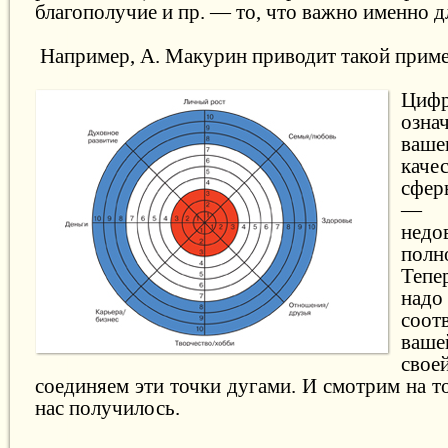
благополучие и пр. — то, что важно именно дл
Например, А. Макурин приводит такой приме
Циф
озн
ваше
каче
сферы
— 
нед
пол
Тепе
надо
соот
ваш
сво
соединяем эти точки дугами. И смотрим на то
нас получилось.