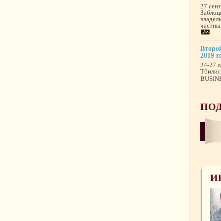
27 сен
Заблоц
владел
частны
Второй
2019 г
24-27 о
Тбилис
BUSINE
ПОД
И