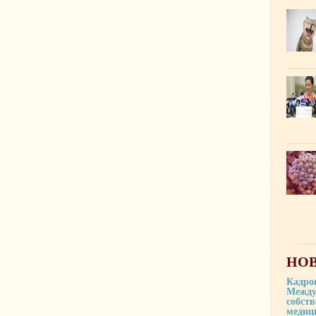
НОВ
Кадро
Между
собст
медиц