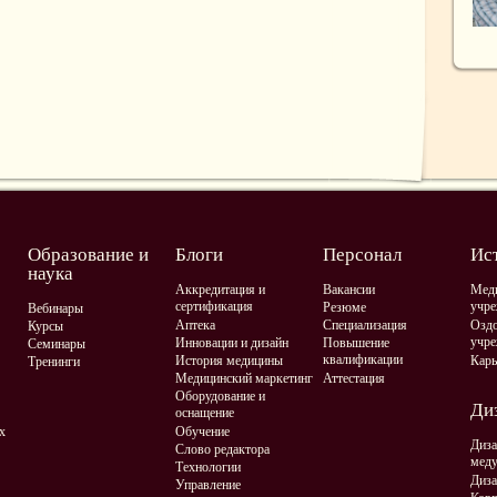
Образование и
Блоги
Персонал
Ис
наука
Аккредитация и
Вакансии
Мед
сертификация
учре
Резюме
Вебинары
Аптека
Специализация
Оздо
Курсы
учре
Инновации и дизайн
Повышение
Семинары
квалификации
История медицины
Карь
Тренинги
Медицинский маркетинг
Аттестация
Оборудование и
Диз
оснащение
х
Обучение
Диза
Слово редактора
мед
Технологии
Диза
Управление