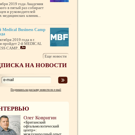
тября 2019 года Академия
кого в пятый раз собирает
ьцев и руководителей
х медицинских клиник...
 Medical Business Camp
ода
ктября 2019 года в г.
и пройдет 2-й MEDICAL
SS CAMP...
Еще новости
ПИСКА НА НОВОСТИ
Подпишись на рассылку новости по e-mail
НТЕРВЬЮ
Олег Ковригин
«Британский
офтальмологический
центр»:
международный опыт