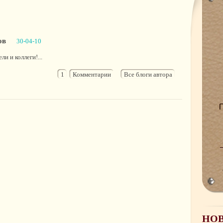
ов
30-04-10
и и коллеги!...
1
Комментарии
Все блоги автора
НО