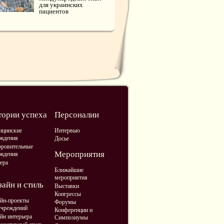
для украинских
пациентов
тории успеха
Персоналии
ицинские
Интервью
ждения
Досье
ровительные
Мероприятия
ждения
ера
Ближайшие
мероприятия
айн и стиль
Выставки
Конгрессы
йн-проекты
Форумы
учреждений
Конференции и
йн интерьера
Симпозиумы