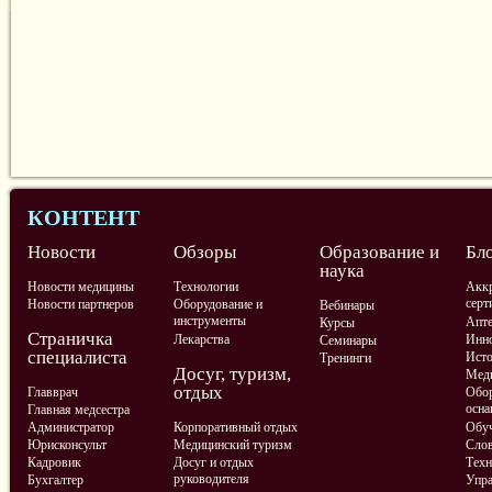
КОНТЕНТ
Новости
Обзоры
Образование и
Бл
наука
Новости медицины
Технологии
Аккр
серт
Новости партнеров
Оборудование и
Вебинары
инструменты
Апте
Курсы
Страничка
Лекарства
Инно
Семинары
специалиста
Ист
Тренинги
Досуг, туризм,
Меди
отдых
Главврач
Обор
осна
Главная медсестра
Администратор
Корпоративный отдых
Обу
Юрисконсульт
Медицинский туризм
Слов
Кадровик
Досуг и отдых
Техн
руководителя
Бухгалтер
Упра