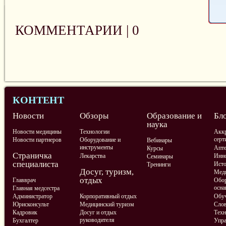
КОММЕНТАРИИ |
0
КОНТЕНТ
Новости
Обзоры
Образование и
Бл
наука
Новости медицины
Технологии
Аккр
серт
Новости партнеров
Оборудование и
Вебинары
инструменты
Апте
Курсы
Страничка
Лекарства
Инно
Семинары
специалиста
Ист
Тренинги
Досуг, туризм,
Меди
отдых
Главврач
Обор
осна
Главная медсестра
Администратор
Корпоративный отдых
Обу
Юрисконсульт
Медицинский туризм
Слов
Кадровик
Досуг и отдых
Техн
руководителя
Бухгалтер
Упра