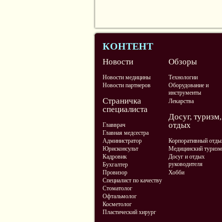
КОНТЕНТ
Новости
Обзоры
Новости медицины
Технологии
Новости партнеров
Оборудование и
инструменты
Страничка
Лекарства
специалиста
Досуг, туризм,
отдых
Главврач
Главная медсестра
Администратор
Корпоративный отды
Юрисконсульт
Медицинский туризм
Кадровик
Досуг и отдых
руководителя
Бухгалтер
Провизор
Хобби
Специалист по качеству
Стоматолог
Офтальмолог
Косметолог
Пластический хирург