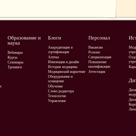
Образование и
Блоги
Персонал
Ис
наука
Аккредитация и
Вакансии
Мед
сертификация
учре
Резюме
Вебинары
Аптека
Специализация
Оздо
Курсы
учре
Инновации и дизайн
Повышение
Семинары
квалификации
История медицины
Карь
Тренинги
Медицинский маркетинг
Аттестация
Оборудование и
Диз
оснащение
х
Обучение
Диза
Слово редактора
мед
Технологии
Диза
Управление
Корп
Личн