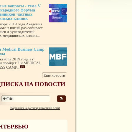
вые вопросы - тема V
народного форума
венников частных
инских клиник
тября 2019 года Академия
кого в пятый раз собирает
ьцев и руководителей
х медицинских клиник...
 Medical Business Camp
ода
ктября 2019 года в г.
и пройдет 2-й MEDICAL
SS CAMP...
Еще новости
ПИСКА НА НОВОСТИ
Подпишись на рассылку новости по e-mail
НТЕРВЬЮ