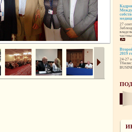
Кадро
Между
собст
медиц
27 сен
Заблоц
владел
частны
Второй
2019 г
24-27 о
Тбилис
BUSINE
ПОД
И