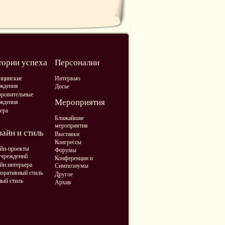
тории успеха
Персоналии
ицинские
Интервью
ждения
Досье
ровительные
Мероприятия
ждения
ера
Ближайшие
мероприятия
айн и стиль
Выставки
Конгрессы
йн-проекты
Форумы
учреждений
Конференции и
йн интерьера
Симпозиумы
оративный стиль
Другое
ый стиль
Архив